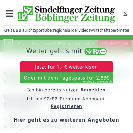
Kreis BB
Blaulicht
Sport
Überregional
Bilder
Videos
Wirtschaftsbarometer
Machen Sie mit beim SZ/BZ-Bürgerbarometer!
Jetzt abstimmen
Weiter geht's mit
Jetzt für 1,- € weiterlesen
Spvgg Holzgerlingen II – VfL Sindelfingen II
Oder mit dem Tagespass für 2,83€
1:2 (1:1)
endet automatisch
Ich bin bereits Nutzer.
Anmelden
Gscheidle-Elf wie der VfB
Ich bin SZ/BZ-Premium Abonnent.
Stuttgart
Registrieren
Von
unserem Mitarbeiter Edip Zvizdiç
Hier geht es zu weiteren Angeboten
Montag, 31. März 2014, 00:00 Uhr