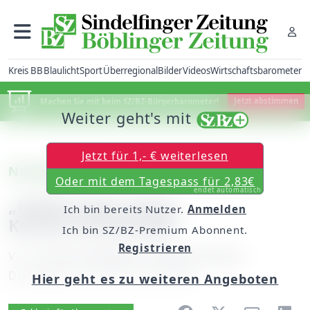
Kreis BB
Blaulicht
Sport
Überregional
Bilder
Videos
Wirtschaftsbarometer
Machen Sie mit beim SZ/BZ-Bürgerbarometer!
Jetzt abstimmen
Weiter geht's mit
Jetzt für 1,- € weiterlesen
Nachgehakt
Oder mit dem Tagespass für 2,83€
endet automatisch
„Haben jetzt einen
Ich bin bereits Nutzer.
Anmelden
Konkurrenzkampf“
Ich bin SZ/BZ-Premium Abonnent.
Registrieren
Von
unserem Redakteur Philipp Hamann
Dienstag, 05. Juli 2011, 00:00 Uhr
Hier geht es zu weiteren Angeboten