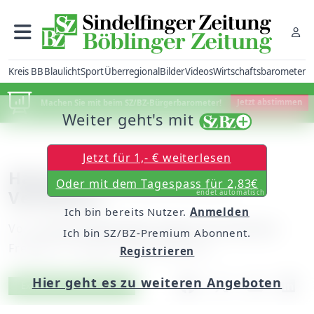
Kreis BB
Blaulicht
Sport
Überregional
Bilder
Videos
Wirtschaftsbarometer
Machen Sie mit beim SZ/BZ-Bürgerbarometer!
Jetzt abstimmen
Weiter geht's mit
Jetzt für 1,- € weiterlesen
Hammer vertraut seinen
Oder mit dem Tagespass für 2,83€
Verlierern
endet automatisch
Ich bin bereits Nutzer.
Anmelden
Von
unserem Mitarbeiter Albert M. Kraushaar
Ich bin SZ/BZ-Premium Abonnent.
Freitag, 15. August 2008, 00:00 Uhr
Registrieren
Hier geht es zu weiteren Angeboten
Artikel vorlesen
Exklusiv für Abonnenten