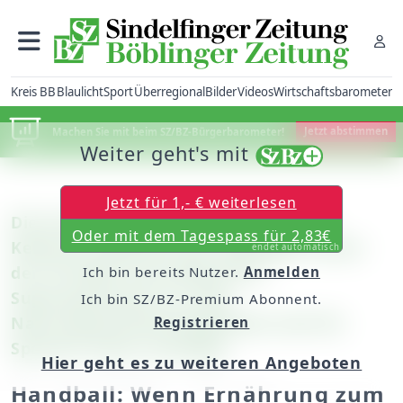
Kreis BB
Blaulicht
Sport
Überregional
Bilder
Videos
Wirtschaftsbarometer
Machen Sie mit beim SZ/BZ-Bürgerbarometer!
Jetzt abstimmen
Weiter geht's mit
Jetzt für 1,- € weiterlesen
Die Ernährungsberaterin Aleksandra
Oder mit dem Tagespass für 2,83€
Keleman stellt den den Zweitliga-Frauen
endet automatisch
der SG H2KU Herrenberg ihre
Ich bin bereits Nutzer.
Anmelden
Supersparformel vor /Die
Ich bin SZ/BZ-Premium Abonnent.
Nahrungsmittelveträglichkeit wird für
Registrieren
Sportler immer wichtiger
Hier geht es zu weiteren Angeboten
Handball: Wenn Ernährung zum