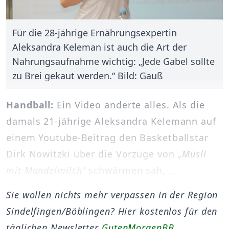
Für die 28-jährige Ernährungsexpertin
Aleksandra Keleman ist auch die Art der
Nahrungsaufnahme wichtig: „Jede Gabel sollte
zu Brei gekaut werden.“ Bild: Gauß
Handball:
Ein Video änderte alles. Als die
damals 21-jährige Aleksandra Kelemann auf
einem Youtube-Beitrag den Basketballstar
Dirk Nowitzki über die Vorzüge von
„Müsli
mit Mandelmilch“
schwärmen sah, ...
Sie wollen nichts mehr verpassen in der Region
Sindelfingen/Böblingen? Hier kostenlos für den
täglichen Newsletter
GutenMorgenBB