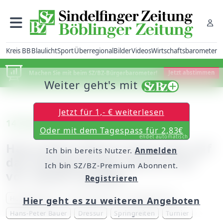
Kreis BB
Blaulicht
Sport
Überregional
Bilder
Videos
Wirtschaftsbarometer
Machen Sie mit beim SZ/BZ-Bürgerbarometer!
Jetzt abstimmen
Weiter geht's mit
Jetzt für 1,- € weiterlesen
14 Grand Prix Siege auf dem Konto
Oder mit dem Tagespass für 2,83€
endet automatisch
Hans-Peter Bauer freut sich auf
Ich bin bereits Nutzer.
Anmelden
das Holzgerlinger Reitturnier
Ich bin SZ/BZ-Premium Abonnent.
vor seiner Haustür
Registrieren
Holzgerlingen
RVS Schönbuch
Eschelbachtal
Hier geht es zu weiteren Angeboten
Hans-Peter Bauer
Dressur
Springreiten
Turnier