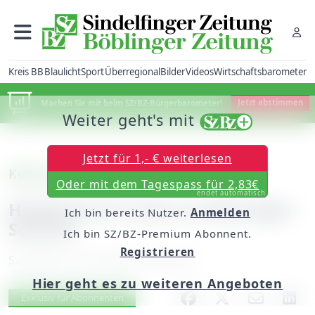
Kreis BB
Blaulicht
Sport
Überregional
Bilder
Videos
Wirtschaftsbarometer
Machen Sie mit beim SZ/BZ-Bürgerbarometer!
Jetzt abstimmen
Weiter geht's mit
Jetzt für 1,- € weiterlesen
Kulturvorschau (II)
Oder mit dem Tagespass für 2,83€
endet automatisch
Heidemarie Fruth im Dätzinger
Ich bin bereits Nutzer.
Anmelden
Schloss
Ich bin SZ/BZ-Premium Abonnent.
Registrieren
Samstag, 14. Juli 2007, 05:00 Uhr
Hier geht es zu weiteren Angeboten
Artikel vorlesen
Exklusiv für Abonnenten