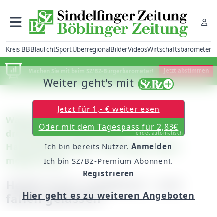
Kreis BB
Blaulicht
Sport
Überregional
Bilder
Videos
Wirtschaftsbarometer
Machen Sie mit beim SZ/BZ-Bürgerbarometer!
Jetzt abstimmen
Weiter geht's mit
Jetzt für 1,- € weiterlesen
Waldenbuch: Gemeinderat diskutiert
Oder mit dem Tagespass für 2,83€
dreieinhalb Stunden über
endet automatisch
Haushaltsanträge / Kürzungen fallen
Ich bin bereits Nutzer.
Anmelden
moderat aus
Ich bin SZ/BZ-Premium Abonnent.
Registrieren
Heiße Eisen angefasst - und
Hier geht es zu weiteren Angeboten
fallen gelassen