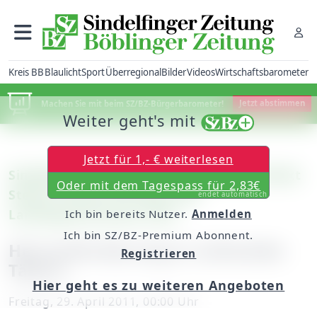
Kreis BB
Blaulicht
Sport
Überregional
Bilder
Videos
Wirtschaftsbarometer
Machen Sie mit beim SZ/BZ-Bürgerbarometer!
Jetzt abstimmen
Weiter geht's mit
Jetzt für 1,- € weiterlesen
Sindelfingen/Nagold: Landschaftsarchitekt
Oder mit dem Tagespass für 2,83€
Stefan Fromm ist Planer der
endet automatisch
Landesgartenschau 2012
Ich bin bereits Nutzer.
Anmelden
Ich bin SZ/BZ-Premium Abonnent.
Herausforderung in schmalen
Registrieren
Tälern
Hier geht es zu weiteren Angeboten
Freitag, 29. April 2011, 00:00 Uhr