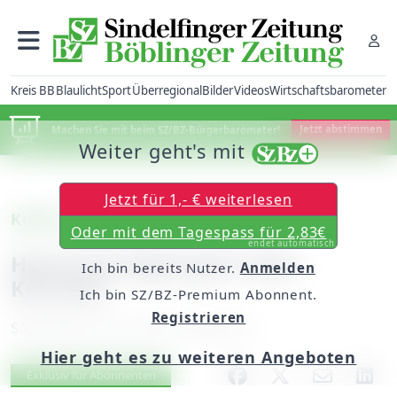
Kreis BB
Blaulicht
Sport
Überregional
Bilder
Videos
Wirtschaftsbarometer
Machen Sie mit beim SZ/BZ-Bürgerbarometer!
Jetzt abstimmen
Weiter geht's mit
Jetzt für 1,- € weiterlesen
Kulturvorschau (II)
Oder mit dem Tagespass für 2,83€
endet automatisch
Heute Rundgangmit dem
Ich bin bereits Nutzer.
Anmelden
Künstler
Ich bin SZ/BZ-Premium Abonnent.
Registrieren
Samstag, 05. Juni 2010, 00:00 Uhr
Hier geht es zu weiteren Angeboten
Artikel vorlesen
Exklusiv für Abonnenten