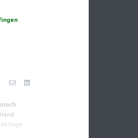
fingen
ennoch
r Hand
ederlage