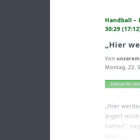
Handball – 
30:29 (17:12
„Hier we
Von
unserem 
Montag, 22. 
Artikel 
Exklusiv für A
„Hier werde
ärgert mich 
hatten“, sa
beim ...