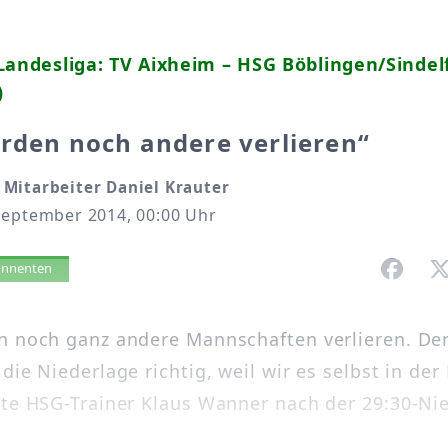
Landesliga: TV Aixheim – HSG Böblingen/Sindel
)
rden noch andere verlieren“
Mitarbeiter Daniel Krauter
September 2014, 00:00 Uhr
vorlesen
bonnenten
n noch ganz andere Mannschaften verlieren. D
die Niederlage richtig, weil wir es selbst in de
gte HSG-Trainer Klaus Wanner nach der 29:30-Ni