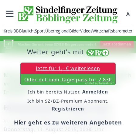
Kreis BB
Blaulicht
Sport
Überregional
Bilder
Videos
Wirtschaftsbarometer
Machen Sie mit beim SZ/BZ-Bürgerbarometer!
Jetzt abstimmen
Weiter geht's mit
Jetzt für 1,- € weiterlesen
Motocross: Der Holzgerlinger Dennis Ullrich
Oder mit dem Tagespass für 2,83€
verteidigt Gesamtrang zwei in Ried am
endet automatisch
Innkreis
Ich bin bereits Nutzer.
Anmelden
Ich bin SZ/BZ-Premium Abonnent.
Hitzeschlacht in Österreich
Registrieren
Von
unserem Mitarbeiter Manfred Deubert
Hier geht es zu weiteren Angeboten
Donnerstag, 13. August 2015, 06:00 Uhr