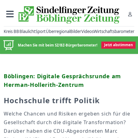
Kreis BB
Blaulicht
Sport
Überregional
Bilder
Videos
Wirtschaftsbarometer
Machen Sie mit beim SZ/BZ-Bürgerbarometer!
Jetzt abstimmen
Böblingen: Digitale Gesprächsrunde am
Herman-Hollerith-Zentrum
Hochschule trifft Politik
Welche Chancen und Risiken ergeben sich für die
Gesellschaft durch die digitale Transformation?
Darüber haben die CDU-Abgeordneten Marc