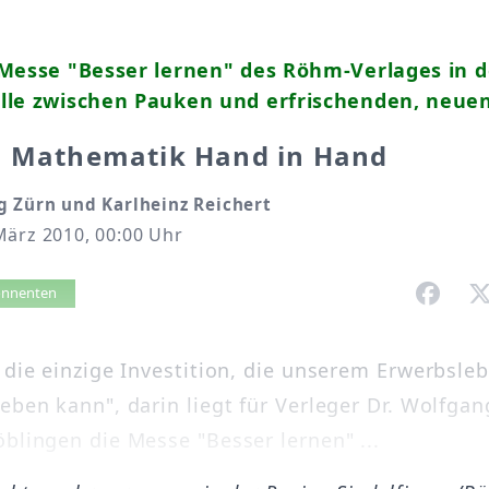
Messe "Besser lernen" des Röhm-Verlages in d
lle zwischen Pauken und erfrischenden, neu
d Mathematik Hand in Hand
g Zürn und Karlheinz Reichert
März 2010, 00:00 Uhr
vorlesen
bonnenten
t die einzige Investition, die unserem Erwerbsle
geben kann", darin liegt für Verleger Dr. Wolfga
öblingen die Messe "Besser lernen" ...