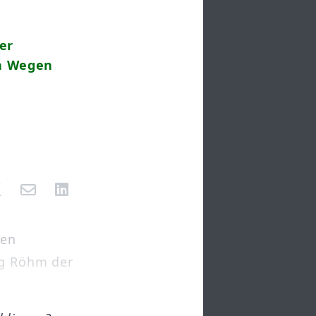
er
en Wegen
ben
ng Röhm der