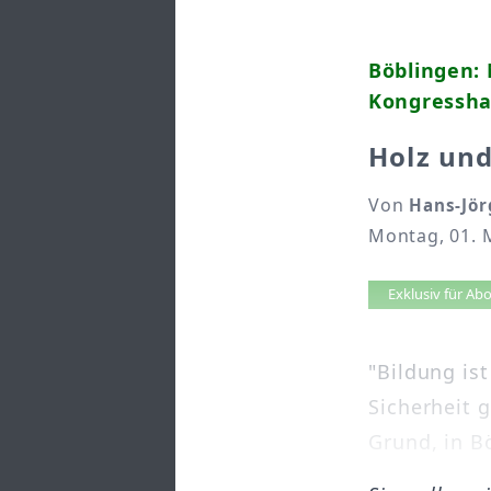
Böblingen: 
Kongressha
Holz un
Von
Hans-Jör
Montag, 01. 
Artikel 
Exklusiv für A
"Bildung is
Sicherheit 
Grund, in B