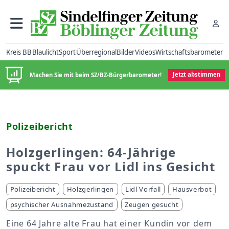
Kreis BB
Blaulicht
Sport
Überregional
Bilder
Videos
Wirtschaftsbarometer
Machen Sie mit beim SZ/BZ-Bürgerbarometer!
Jetzt abstimmen
Polizeibericht
Holzgerlingen: 64-Jährige
spuckt Frau vor Lidl ins Gesicht
Polizeibericht
Holzgerlingen
Lidl Vorfall
Hausverbot
psychischer Ausnahmezustand
Zeugen gesucht
Eine 64 Jahre alte Frau hat einer Kundin vor dem