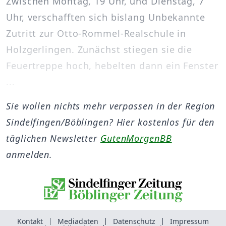
Zwischen Montag, 19 Uhr, und Dienstag, 7
Uhr, verschafften sich bislang Unbekannte
Zutritt zur Otto-Rommel-Realschule in
Holzgerlingen. Zunächst stiegen sie die
Feuertreppe hoch, hebelten dann ein Fenster
...
Sie wollen nichts mehr verpassen in der Region
Sindelfingen/Böblingen? Hier kostenlos für den
täglichen Newsletter
GutenMorgenBB
anmelden.
Kontakt
Mediadaten
Datenschutz
Impressum