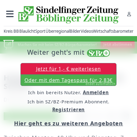
Kreis BB
Blaulicht
Sport
Überregional
Bilder
Videos
Wirtschaftsbarometer
Machen Sie mit beim SZ/BZ-Bürgerbarometer!
Jetzt abstimmen
Weiter geht's mit
Jetzt für 1,- € weiterlesen
Holzgerlingen: Einbruch in die
Oder mit dem Tagespass für 2,83€
Schule
endet automatisch
Ich bin bereits Nutzer.
Anmelden
Dienstag, 25. April 2017, 15:52 Uhr
Ich bin SZ/BZ-Premium Abonnent.
Registrieren
Artikel vorlesen
Exklusiv für Abonnenten
Hier geht es zu weiteren Angeboten