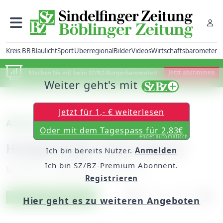
Kreis BB
Blaulicht
Sport
Überregional
Bilder
Videos
Wirtschaftsbarometer
Machen Sie mit beim SZ/BZ-Bürgerbarometer!
Jetzt abstimmen
Weiter geht's mit
Jetzt für 1,- € weiterlesen
American Football: Twister
Oder mit dem Tagespass für 2,83€
endet automatisch
Holzgerlingen ohne Chance
Ich bin bereits Nutzer.
Anmelden
Ich bin SZ/BZ-Premium Abonnent.
Montag, 19. April 2010, 00:00 Uhr
Registrieren
Artikel vorlesen
Exklusiv für Abonnenten
Hier geht es zu weiteren Angeboten