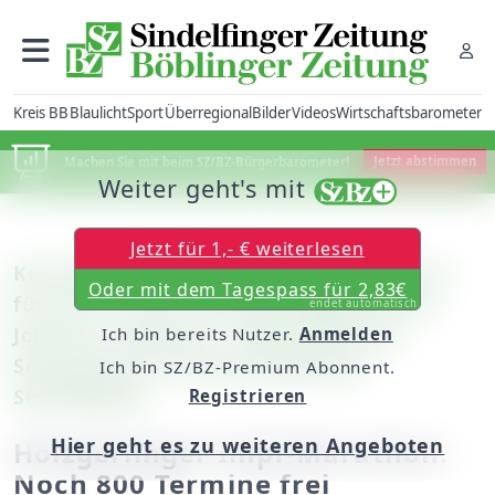
Kreis BB
Blaulicht
Sport
Überregional
Bilder
Videos
Wirtschaftsbarometer
Machen Sie mit beim SZ/BZ-Bürgerbarometer!
Jetzt abstimmen
Weiter geht's mit
Jetzt für 1,- € weiterlesen
Kreis Böblingen: In der Stadthalle gibt es
Oder mit dem Tagespass für 2,83€
für den 17. Juli noch Impf-Angebote mit
endet automatisch
Johnson & Johnson / Impf-Aktion am
Ich bin bereits Nutzer.
Anmelden
Sonntag auch im Breuningerland
Ich bin SZ/BZ-Premium Abonnent.
Sindelfingen
Registrieren
Hier geht es zu weiteren Angeboten
Holzgerlinger Impf-Marathon:
Noch 800 Termine frei