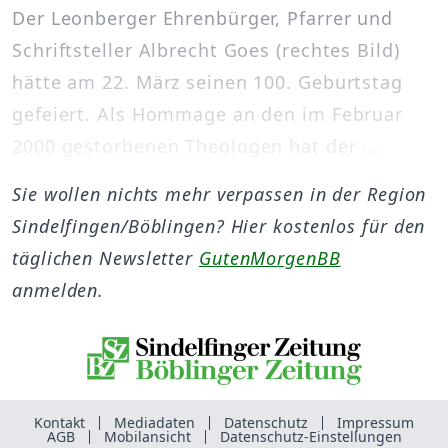
Der Leonberger Ehrenbürger, Pfarrer und
Schriftsteller Albrecht Goes (rechtes Bild)
hätte am 22. März seinen 100. Geburtstag
gefeiert. Als Hommage an den im Februar
2000 gestorbenen Theologen hat der ...
Sie wollen nichts mehr verpassen in der Region
Sindelfingen/Böblingen? Hier kostenlos für den
täglichen Newsletter
GutenMorgenBB
anmelden.
Kontakt
Mediadaten
Datenschutz
Impressum
AGB
Mobilansicht
Datenschutz-Einstellungen