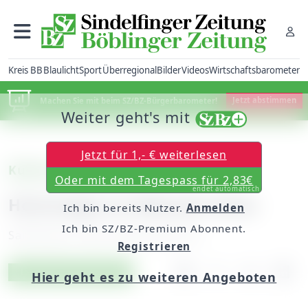
Kreis BB
Blaulicht
Sport
Überregional
Bilder
Videos
Wirtschaftsbarometer
Machen Sie mit beim SZ/BZ-Bürgerbarometer!
Jetzt abstimmen
Weiter geht's mit
Jetzt für 1,- € weiterlesen
Kulturvorschau (II)
Oder mit dem Tagespass für 2,83€
endet automatisch
Hommage an Albrecht Goes
Ich bin bereits Nutzer.
Anmelden
Ich bin SZ/BZ-Premium Abonnent.
Samstag, 05. April 2008, 00:00 Uhr
Registrieren
Artikel vorlesen
Exklusiv für Abonnenten
Hier geht es zu weiteren Angeboten