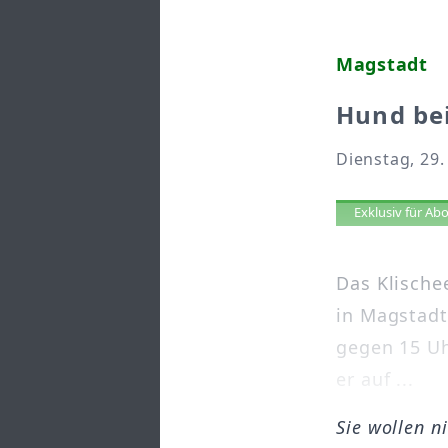
Magstadt
Hund bei
Dienstag, 29
Artikel 
Exklusiv für A
Das Klisch
in Magstadt
gegen 15 Uh
er auf ...
Sie wollen n