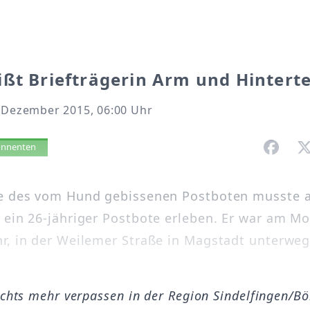
ßt Briefträgerin Arm und Hinterte
. Dezember 2015, 06:00 Uhr
vorlesen
bonnenten
ee des vom Hund gebissenen Postboten musste
 ein 26-jähriger Postbote erleben. Er war am M
r, in der Weilemer Straße in Magstadt unterw
ichts mehr verpassen in der Region Sindelfingen/B