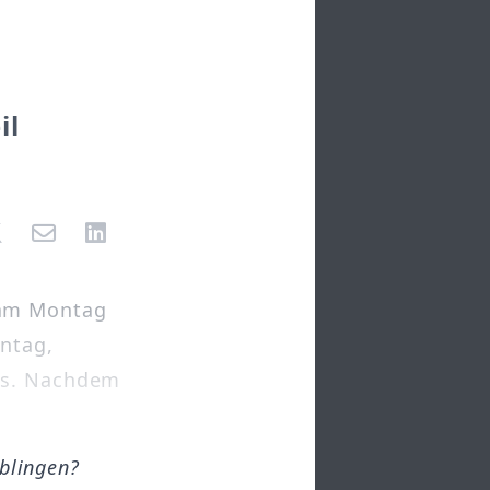
il
 am Montag
ontag,
egs. Nachdem
öblingen?