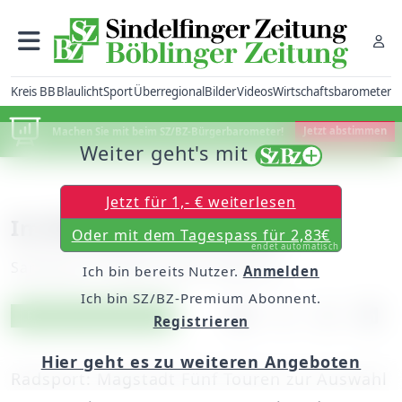
Kreis BB
Blaulicht
Sport
Überregional
Bilder
Videos
Wirtschaftsbarometer
Machen Sie mit beim SZ/BZ-Bürgerbarometer!
Jetzt abstimmen
Weiter geht's mit
Jetzt für 1,- € weiterlesen
Im Blickpunkt 18.8.2007
Oder mit dem Tagespass für 2,83€
endet automatisch
Samstag, 18. August 2007, 00:00 Uhr
Ich bin bereits Nutzer.
Anmelden
Ich bin SZ/BZ-Premium Abonnent.
Artikel vorlesen
Exklusiv für Abonnenten
Registrieren
Hier geht es zu weiteren Angeboten
Radsport: Magstadt Fünf Touren zur Auswahl