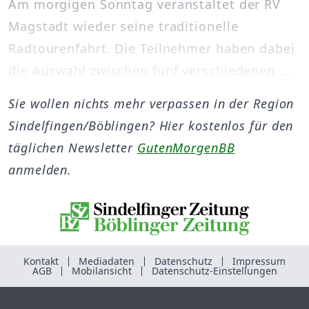
Am morgigen Sonntag veranstaltet der RV
Magstadt wieder seine traditionelle
Radtourenfahrt. Die Teilnehmer haben dabei
die Auswahl zwischen fünf verschiedenen ...
Sie wollen nichts mehr verpassen in der Region
Sindelfingen/Böblingen? Hier kostenlos für den
täglichen Newsletter
GutenMorgenBB
anmelden.
Kontakt
Mediadaten
Datenschutz
Impressum
AGB
Mobilansicht
Datenschutz-Einstellungen