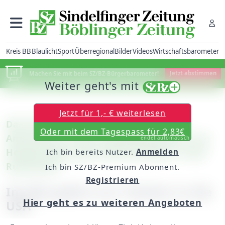
Kreis BB
Blaulicht
Sport
Überregional
Bilder
Videos
Wirtschaftsbarometer
Machen Sie mit beim SZ/BZ-Bürgerbarometer!
Jetzt abstimmen
Weiter geht's mit
Jetzt für 1,- € weiterlesen
Das Porträt: Nach 32 Jahren und vier
Oder mit dem Tagespass für 2,83€
Amtszeiten im Amt als Bürgermeister von
endet automatisch
Holzgerlingen geht Wilfried Dölker in den
Ich bin bereits Nutzer.
Anmelden
Ruhestand
Ich bin SZ/BZ-Premium Abonnent.
Registrieren
Im Mai geht’s zur Tochter in die
Hier geht es zu weiteren Angeboten
USA