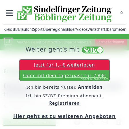
Kreis BB
Blaulicht
Sport
Überregional
Bilder
Videos
Wirtschaftsbarometer
Machen Sie mit beim SZ/BZ-Bürgerbarometer!
Jetzt abstimmen
Weiter geht's mit
Jetzt für 1,- € weiterlesen
Freizeitsport
Oder mit dem Tagespass für 2,83€
endet automatisch
Immer montags ab 18 Uhr wird
Ich bin bereits Nutzer.
Anmelden
trainiert
Ich bin SZ/BZ-Premium Abonnent.
Registrieren
Samstag, 28. April 2012, 00:00 Uhr
Hier geht es zu weiteren Angeboten
Artikel vorlesen
Exklusiv für Abonnenten