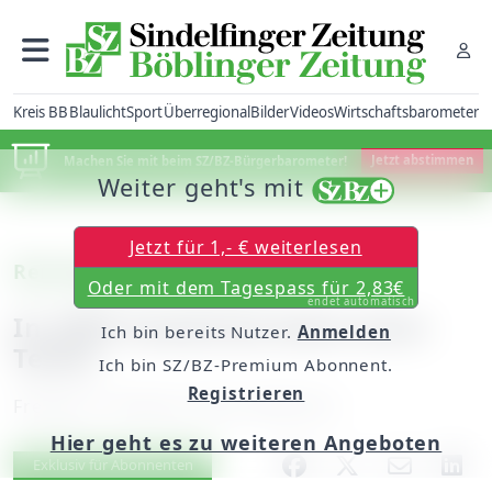
Kreis BB
Blaulicht
Sport
Überregional
Bilder
Videos
Wirtschaftsbarometer
Machen Sie mit beim SZ/BZ-Bürgerbarometer!
Jetzt abstimmen
Weiter geht's mit
Jetzt für 1,- € weiterlesen
Renningen: Car-Sharing
Oder mit dem Tagespass für 2,83€
endet automatisch
In 2009 Zuwächse beim Auto-
Ich bin bereits Nutzer.
Anmelden
Teilen
Ich bin SZ/BZ-Premium Abonnent.
Registrieren
Freitag, 19. Februar 2010, 00:00 Uhr
Hier geht es zu weiteren Angeboten
Artikel vorlesen
Exklusiv für Abonnenten