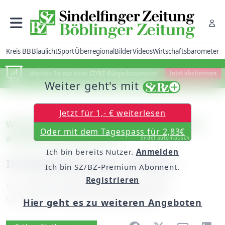
Kreis BB
Blaulicht
Sport
Überregional
Bilder
Videos
Wirtschaftsbarometer
Machen Sie mit beim SZ/BZ-Bürgerbarometer!
Jetzt abstimmen
Weiter geht's mit
Jetzt für 1,- € weiterlesen
Weil der Stadt: Katharina Schneider wird
Oder mit dem Tagespass für 2,83€
am Montag 90 Jahre alt
endet automatisch
Ich bin bereits Nutzer.
Anmelden
In Russland alles verloren
Ich bin SZ/BZ-Premium Abonnent.
Registrieren
Von
unserem Mitarbeiter Heinz Richter
Samstag, 25. Oktober 2008, 00:00 Uhr
Hier geht es zu weiteren Angeboten