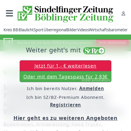
Kreis BB
Blaulicht
Sport
Überregional
Bilder
Videos
Wirtschaftsbarometer
Machen Sie mit beim SZ/BZ-Bürgerbarometer!
Jetzt abstimmen
Weiter geht's mit
Jetzt für 1,- € weiterlesen
Unabhängigkeitsfeier in Böblingen
Oder mit dem Tagespass für 2,83€
endet automatisch
Independence Day in der
Ich bin bereits Nutzer.
Anmelden
Panzerkaserne: Amerikaner
Ich bin SZ/BZ-Premium Abonnent.
und Deutsche essen um die
Registrieren
Wette und bändigen den Bullen
Hier geht es zu weiteren Angeboten
Bullenreiten, Armwrestling, Food Trucks,