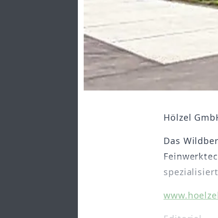
Hölzel Gmb
Das Wildber
Feinwerkte
spezialisiert
www.hoelzel