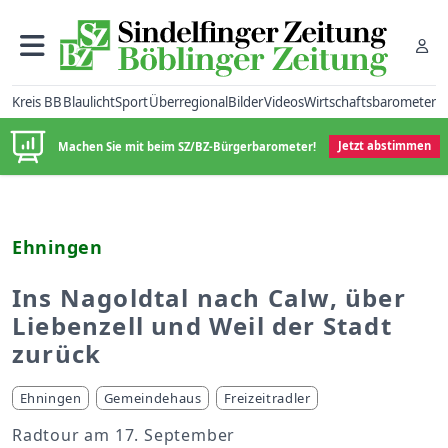
Kreis BB
Blaulicht
Sport
Überregional
Bilder
Videos
Wirtschaftsbarometer
Machen Sie mit beim SZ/BZ-Bürgerbarometer!
Jetzt abstimmen
Ehningen
Ins Nagoldtal nach Calw, über
Liebenzell und Weil der Stadt
zurück
Ehningen
Gemeindehaus
Freizeitradler
Radtour am 17. September