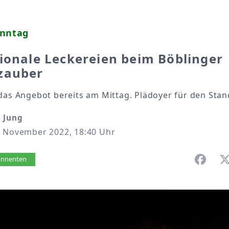
onntag
ionale Leckereien beim Böblinger
zauber
das Angebot bereits am Mittag. Plädoyer für den Stan
 Jung
. November 2022, 18:40 Uhr
vorlesen
bonnenten