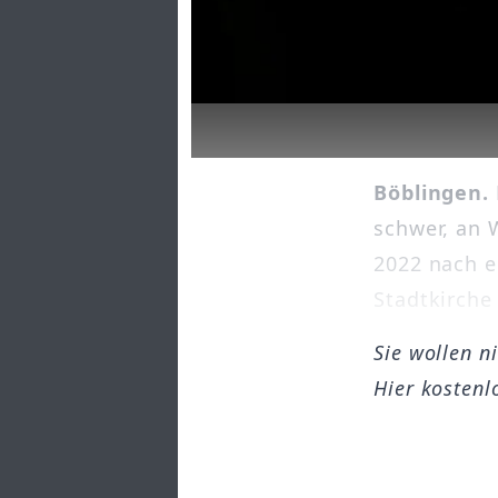
Böblingen.
schwer, an 
2022 nach e
Stadtkirche 
Sie wollen n
Hier kostenl