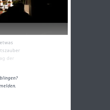
 etwas
ntszauber
ag der
öblingen?
melden.