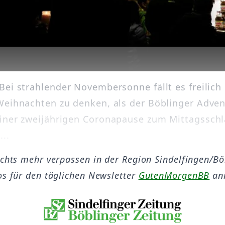
Bei strahlender Novembersonne fällt es freilich
Weihnachten zu denken, als der Böblinger Adve
iner zweijährigen Coronapause zum Mittagsschl
...
ichts mehr verpassen in der Region Sindelfingen/B
os für den täglichen Newsletter
GutenMorgenBB
an