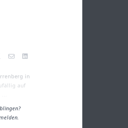
errenberg in
fällig auf
...
öblingen?
melden.