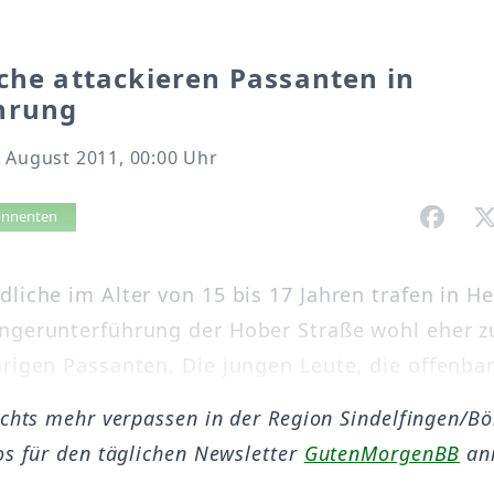
che attackieren Passanten in
hrung
 August 2011, 00:00 Uhr
vorlesen
bonnenten
dliche im Alter von 15 bis 17 Jahren trafen in H
ngerunterführung der Hober Straße wohl eher zu
rigen Passanten. Die jungen Leute, die offenbar 
ichts mehr verpassen in der Region Sindelfingen/B
os für den täglichen Newsletter
GutenMorgenBB
an