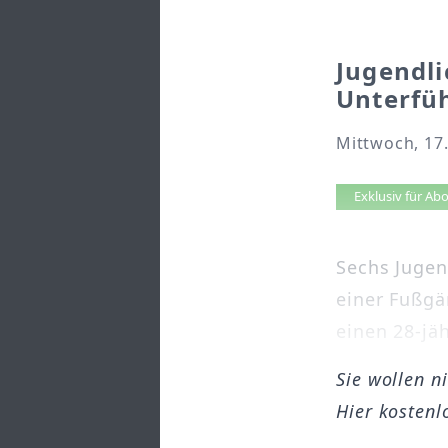
Jugendli
Unterfü
Mittwoch, 17.
Artikel 
Exklusiv für A
Sechs Jugen
einer Fußgä
einen 28-jäh
Sie wollen n
Hier kostenl