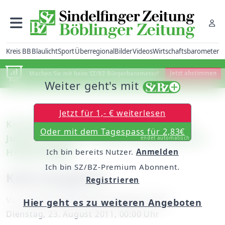
Kreis BB
Blaulicht
Sport
Überregional
Bilder
Videos
Wirtschaftsbarometer
Machen Sie mit beim SZ/BZ-Bürgerbarometer!
Jetzt abstimmen
Weiter geht's mit
Jetzt für 1,- € weiterlesen
Kreis Böblingen: Lieblingseisdielen der
Oder mit dem Tagespass für 2,83€
Jugendredaktion / Heute: Eiscafé Adria in
endet automatisch
Holzgerlingen
Ich bin bereits Nutzer.
Anmelden
Ich bin SZ/BZ-Premium Abonnent.
Kalte Spaghetti
Registrieren
Von
unserem Mitarbeiter Robert Strigl
Hier geht es zu weiteren Angeboten
Dienstag, 23. August 2011, 00:00 Uhr