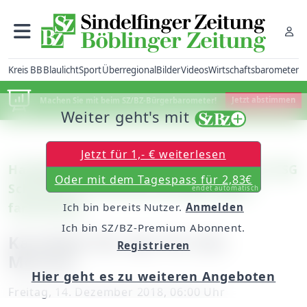
Kreis BB
Blaulicht
Sport
Überregional
Bilder
Videos
Wirtschaftsbarometer
Machen Sie mit beim SZ/BZ-Bürgerbarometer!
Jetzt abstimmen
Weiter geht's mit
Jetzt für 1,- € weiterlesen
Handball: Markus Martinewsky von der HSG
Oder mit dem Tagespass für 2,83€
Schönbuch II traf aus Versehen ganz
endet automatisch
fantastisch
Ich bin bereits Nutzer.
Anmelden
Ich bin SZ/BZ-Premium Abonnent.
Kandidat für das Tor des
Registrieren
Monats
Hier geht es zu weiteren Angeboten
Freitag, 14. Dezember 2018, 06:00 Uhr