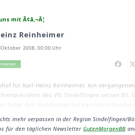
uns mit Ã¢â‚¬Â¦
-Heinz Reinheimer
 Oktober 2008, 00:00 Uhr
vorlesen
bonnenten
hof für Karl-Heinz Reinheimer. Am vergangenen
 Ehrenpräsident des VfL Sindelfingen seinen 85. 
en Schar der Gratulanten bei Karl-Heinz Reinhei
ichts mehr verpassen in der Region Sindelfingen/B
os für den täglichen Newsletter
GutenMorgenBB
an