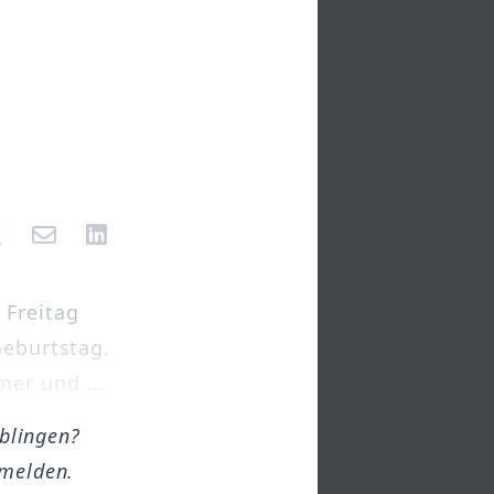
 Freitag
Geburtstag.
mer und ...
öblingen?
melden.