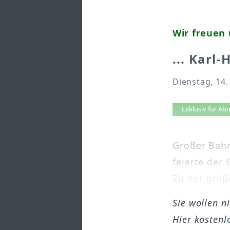
Wir freuen 
... Karl
Dienstag, 14.
Artikel 
Exklusiv für A
Großer Bahn
feierte der
Zu der groß
Sie wollen n
Hier kostenl