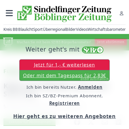
Kreis BB
Blaulicht
Sport
Überregional
Bilder
Videos
Wirtschaftsbarometer
Machen Sie mit beim SZ/BZ-Bürgerbarometer!
Jetzt abstimmen
Weiter geht's mit
Jetzt für 1,- € weiterlesen
Fußball
Oder mit dem Tagespass für 2,83€
endet automatisch
Kayh und Affstätt schon am
Ich bin bereits Nutzer.
Anmelden
Samstag
Ich bin SZ/BZ-Premium Abonnent.
Registrieren
Samstag, 28. April 2012, 00:00 Uhr
Hier geht es zu weiteren Angeboten
Artikel vorlesen
Exklusiv für Abonnenten