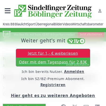
Kreis BB
Blaulicht
Sport
Überregional
Bilder
Videos
Wirtschaftsbarometer
Machen Sie mit beim SZ/BZ-Bürgerbarometer!
Jetzt abstimmen
Weiter geht's mit
Jetzt für 1,- € weiterlesen
Nufringen: Gutachten des Bundes spricht
Oder mit dem Tagespass für 2,83€
sich für andere Variante aus
endet automatisch
Ich bin bereits Nutzer.
Anmelden
Kein drittes Gleis für Gäubahn
Ich bin SZ/BZ-Premium Abonnent.
Registrieren
Von
unserem Mitarbeiter Konrad Buck
Donnerstag, 20. Juli 2017, 06:00 Uhr
Hier geht es zu weiteren Angeboten