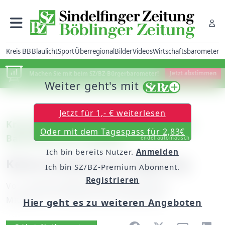
Kreis BB
Blaulicht
Sport
Überregional
Bilder
Videos
Wirtschaftsbarometer
Machen Sie mit beim SZ/BZ-Bürgerbarometer!
Jetzt abstimmen
Weiter geht's mit
Jetzt für 1,- € weiterlesen
Kreis Böblingen: Parkgebühren an den
Oder mit dem Tagespass für 2,83€
Bahnhöfen der Gäubahn
endet automatisch
Ich bin bereits Nutzer.
Anmelden
Keine einheitliche Regelung
Ich bin SZ/BZ-Premium Abonnent.
Registrieren
Von
unserem Mitarbeiter Konrad Buck
Mittwoch, 10. Februar 2010, 00:00 Uhr
Hier geht es zu weiteren Angeboten