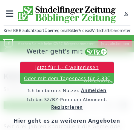
Kreis BB
Blaulicht
Sport
Überregional
Bilder
Videos
Wirtschaftsbarometer
Machen Sie mit beim SZ/BZ-Bürgerbarometer!
Jetzt abstimmen
Weiter geht's mit
Jetzt für 1,- € weiterlesen
Keine Messstellen
Oder mit dem Tagespass für 2,83€
endet automatisch
Samstag, 27. Oktober 2007, 00:00 Uhr
Ich bin bereits Nutzer.
Anmelden
Ich bin SZ/BZ-Premium Abonnent.
Artikel vorlesen
Exklusiv für Abonnenten
Registrieren
Hier geht es zu weiteren Angeboten
Seit drei Jahren kontrolliert die Gemeinde