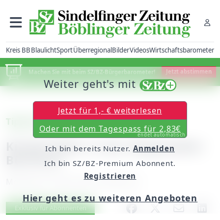
Kreis BB
Blaulicht
Sport
Überregional
Bilder
Videos
Wirtschaftsbarometer
Machen Sie mit beim SZ/BZ-Bürgerbarometer!
Jetzt abstimmen
Weiter geht's mit
Jetzt für 1,- € weiterlesen
Tipp des Tages
Oder mit dem Tagespass für 2,83€
endet automatisch
Kinderlieder in der Magstadter
Ich bin bereits Nutzer.
Anmelden
Bücherei
Ich bin SZ/BZ-Premium Abonnent.
Registrieren
Montag, 26. April 2010, 00:00 Uhr
Hier geht es zu weiteren Angeboten
Artikel vorlesen
Exklusiv für Abonnenten