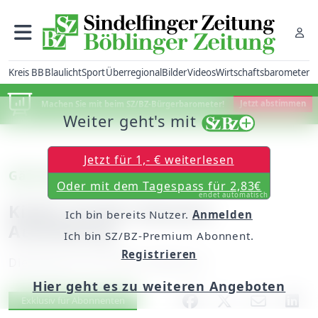
Kreis BB
Blaulicht
Sport
Überregional
Bilder
Videos
Wirtschaftsbarometer
Machen Sie mit beim SZ/BZ-Bürgerbarometer!
Jetzt abstimmen
Weiter geht's mit
Jetzt für 1,- € weiterlesen
Gärtringen
Oder mit dem Tagespass für 2,83€
endet automatisch
Kipfer fordert bessere
Ich bin bereits Nutzer.
Anmelden
Ausbildung
Ich bin SZ/BZ-Premium Abonnent.
Registrieren
Dienstag, 05. Juni 2007, 00:00 Uhr
Hier geht es zu weiteren Angeboten
Artikel vorlesen
Exklusiv für Abonnenten