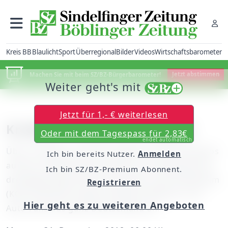
Kreis BB
Blaulicht
Sport
Überregional
Bilder
Videos
Wirtschaftsbarometer
Machen Sie mit beim SZ/BZ-Bürgerbarometer!
Jetzt abstimmen
Weiter geht's mit
Jetzt für 1,- € weiterlesen
Krabbler-Treffen als Magnet
Oder mit dem Tagespass für 2,83€
endet automatisch
Über 150 Käfer auf dem Gelände und 66 Kultautos
Ich bin bereits Nutzer.
Anmelden
auf der traditionellen Ausfahrt am Samstag: Das
Ich bin SZ/BZ-Premium Abonnent.
dreitägige Käfertreffen des Käfer-Club Ostelsheim
Registrieren
(KCO) zog Mitte August Oldtimer-Besitzer und
Hier geht es zu weiteren Angeboten
Auto-Fans aus ganz Deutschland an.