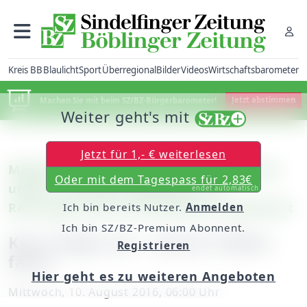
Kreis BB
Blaulicht
Sport
Überregional
Bilder
Videos
Wirtschaftsbarometer
Machen Sie mit beim SZ/BZ-Bürgerbarometer!
Jetzt abstimmen
Weiter geht's mit
Jetzt für 1,- € weiterlesen
Magstadt: Ursache für den Sturz ist noch
Oder mit dem Tagespass für 2,83€
unklar / Zwischen Böblingen und
endet automatisch
Renningen wird ein Busverkehr organisiert
Ich bin bereits Nutzer.
Anmelden
Ich bin SZ/BZ-Premium Abonnent.
Kran kippt um – keine S-Bahn
Registrieren
fährt
Hier geht es zu weiteren Angeboten
Mittwoch, 10. August 2016, 06:00 Uhr