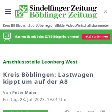
Kreis BB
Blaulicht
Sport
Überregional
Bilder
Videos
Wirtschaftsbarometer
Machen Sie mit beim SZ/BZ-Bürgerbarometer!
Jetzt abstimmen
Anschlussstelle Leonberg West
Kreis Böblingen: Lastwagen
kippt um auf der A8
Von
Peter Maier
Freitag, 28. Juli 2023, 19:01 Uhr