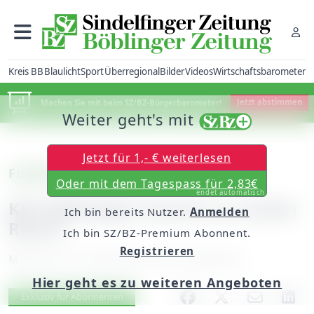
Kreis BB
Blaulicht
Sport
Überregional
Bilder
Videos
Wirtschaftsbarometer
Machen Sie mit beim SZ/BZ-Bürgerbarometer!
Jetzt abstimmen
Weiter geht's mit
Jetzt für 1,- € weiterlesen
Fußball – Kreisliga B
Oder mit dem Tagespass für 2,83€
endet automatisch
KSC Böblingen kommt zu einem
Ich bin bereits Nutzer.
Anmelden
Remis
Ich bin SZ/BZ-Premium Abonnent.
Registrieren
Mittwoch, 02. November 2016, 06:00 Uhr
Hier geht es zu weiteren Angeboten
Artikel vorlesen
Exklusiv für Abonnenten