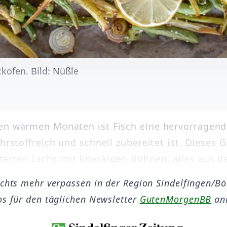
kofen. Bild: Nüßle
en warmen Monaten ist Fisch eine hervorragend
ährstoffreich und schnell zubereitet ist. Dieses G
zarten Lachs mit knackigen Bohnen, alles aus de
ichts mehr verpassen in der Region Sindelfingen/B
os für den täglichen Newsletter
GutenMorgenBB
an