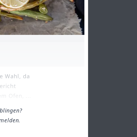
e Wahl, da
ericht
m Ofen, ...
öblingen?
melden.