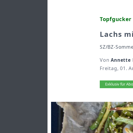
Topfgucker
Lachs m
SZ/BZ-Sommer
Von
Annette
Freitag, 01. 
Artikel 
Exklusiv für A