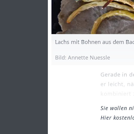
Lachs mit Bohnen aus dem Bac
Bild: Annette Nuessle
Gerade in d
er leicht, n
kombiniert 
Sie wollen n
Hier kostenl