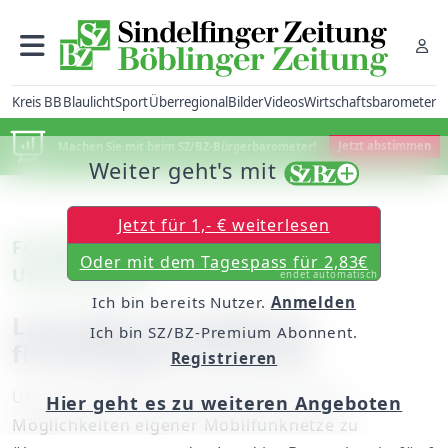
Kreis BB
Blaulicht
Sport
Überregional
Bilder
Videos
Wirtschaftsbarometer
Machen Sie mit beim SZ/BZ-Bürgerbarometer!
Jetzt abstimmen
Weiter geht's mit
Jetzt für 1,- € weiterlesen
Für kleine und mittelständische
Oder mit dem Tagespass für 2,83€
Unternehmen
endet automatisch
Ich bin bereits Nutzer.
Anmelden
Land gibt Starthilfe für
Ich bin SZ/BZ-Premium Abonnent.
firmeneigene 5G-Netze
Registrieren
Um auch kleinere Unternehmen von den
Hier geht es zu weiteren Angeboten
Möglichkeiten eigener Mobilfunknetze zu