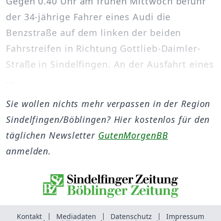
Gegen 0.40 Uhr am frühen Mittwoch befuhr
der 34-jährige Fahrer eines Audi die
Benzstraße auf dem linken der beiden
Fahrstreifen in Richtung Gottlieb-Daimler-
Straße in Sindelfingen. An der Ausfahrt eines
...
Sie wollen nichts mehr verpassen in der Region
Sindelfingen/Böblingen? Hier kostenlos für den
täglichen Newsletter
GutenMorgenBB
anmelden.
Kontakt
Mediadaten
Datenschutz
Impressum