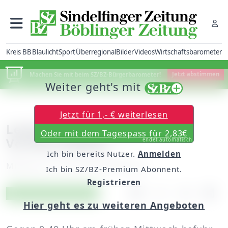
Kreis BB
Blaulicht
Sport
Überregional
Bilder
Videos
Wirtschaftsbarometer
Machen Sie mit beim SZ/BZ-Bürgerbarometer!
Jetzt abstimmen
Weiter geht's mit
Jetzt für 1,- € weiterlesen
Leicht verletzt nach
Oder mit dem Tagespass für 2,83€
Vorfahrtsfehler
endet automatisch
Ich bin bereits Nutzer.
Anmelden
Mittwoch, 27. Juli 2016, 09:09 Uhr
Ich bin SZ/BZ-Premium Abonnent.
Registrieren
Artikel vorlesen
Exklusiv für Abonnenten
Hier geht es zu weiteren Angeboten