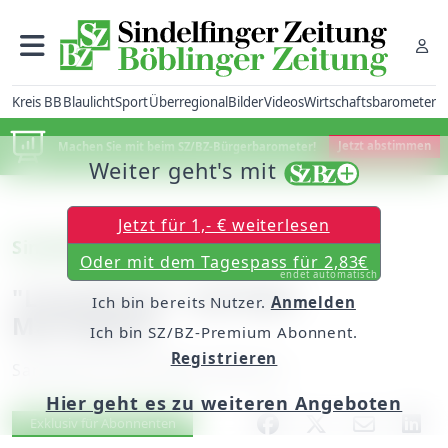
Kreis BB
Blaulicht
Sport
Überregional
Bilder
Videos
Wirtschaftsbarometer
Machen Sie mit beim SZ/BZ-Bürgerbarometer!
Jetzt abstimmen
Weiter geht's mit
Jetzt für 1,- € weiterlesen
Sindelfingen: Ab 12. Mai
Oder mit dem Tagespass für 2,83€
endet automatisch
"Leuchttour" auf dem
Ich bin bereits Nutzer.
Anmelden
Marktplatz
Ich bin SZ/BZ-Premium Abonnent.
Registrieren
Samstag, 09. Mai 2009, 00:00 Uhr
Hier geht es zu weiteren Angeboten
Artikel vorlesen
Exklusiv für Abonnenten