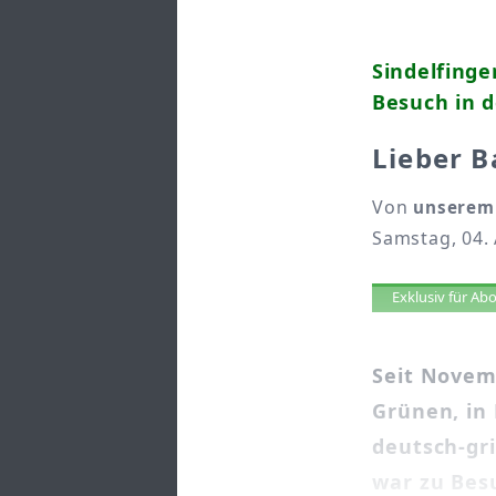
Sindelfinge
Besuch in d
Lieber 
Von
unserem
Samstag, 04.
Artikel 
Exklusiv für A
Seit Novem
Grünen, in
deutsch-gri
war zu Besu