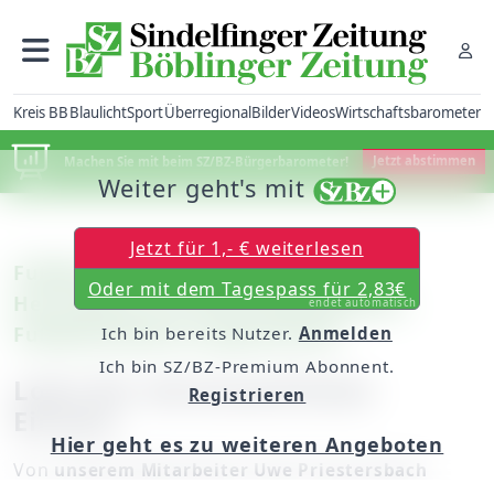
Kreis BB
Blaulicht
Sport
Überregional
Bilder
Videos
Wirtschaftsbarometer
Machen Sie mit beim SZ/BZ-Bürgerbarometer!
Jetzt abstimmen
Weiter geht's mit
Jetzt für 1,- € weiterlesen
Fußball: Die SV Böblingen wurde in
Oder mit dem Tagespass für 2,83€
Herrenberg vom Württembergischen
endet automatisch
Fußballverband ausgezeichnet
Ich bin bereits Nutzer.
Anmelden
Ich bin SZ/BZ-Premium Abonnent.
Lohn für ehrenamtlichen
Registrieren
Einsatz
Hier geht es zu weiteren Angeboten
Von
unserem Mitarbeiter Uwe Priestersbach