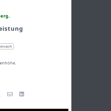
berg.
eistung
hönaich
genhöhe.