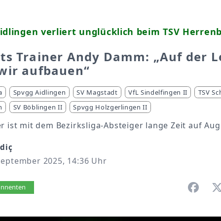
idlingen verliert unglücklich beim TSV Herren
ts Trainer Andy Damm: „Auf der L
wir aufbauen“
a
Spvgg Aidlingen
SV Magstadt
VfL Sindelfingen II
TSV Sc
h
SV Böblingen II
Spvgg Holzgerlingen II
r ist mit dem Bezirksliga-Absteiger lange Zeit auf Au
zdiç
September 2025, 14:36 Uhr
vorlesen
bonnenten