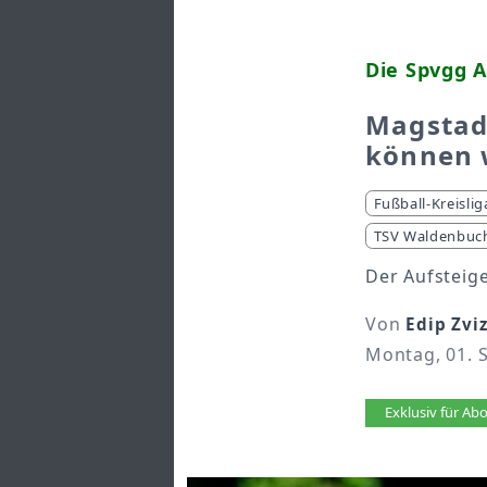
Die Spvgg A
Magstad
können 
Fußball-Kreislig
TSV Waldenbuc
Der Aufsteige
Von
Edip Zvi
Montag, 01. 
Artikel 
Exklusiv für A