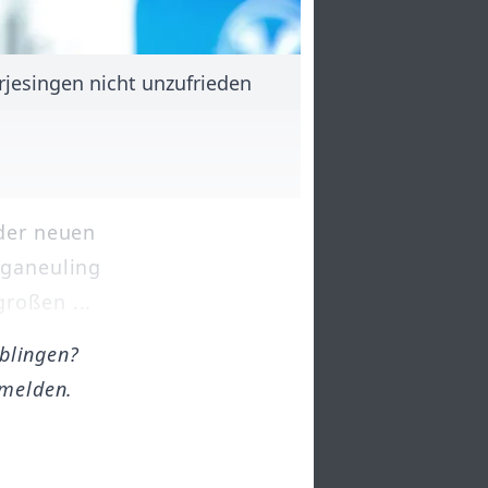
jesingen nicht unzufrieden
 der neuen
iganeuling
roßen ...
öblingen?
melden.