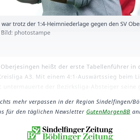
ar trotz der 1:4-Heimniederlage gegen den SV Ober
. Bild: photostampe
Oberjesingen heißt der erste Tabellenführer in
Kreisliga A3. Mit einem 4:1-Auswärtssieg beim L
 untermauerte der Bezirksliga-Absteiger seine g
ichts mehr verpassen in der Region Sindelfingen/B
os für den täglichen Newsletter
GutenMorgenBB
an