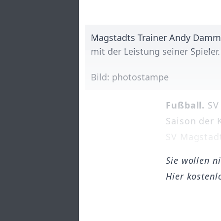
Magstadts Trainer Andy Damm w
mit der Leistung seiner Spieler
Bild: photostampe
Fußball.
SV 
Saison der 
SV Magstadt
Sie wollen n
Hier kostenl