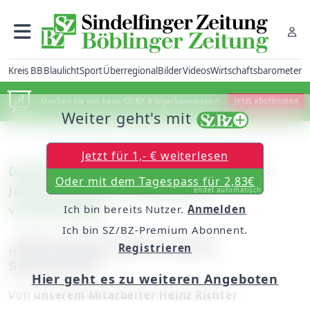
Kreis BB
Blaulicht
Sport
Überregional
Bilder
Videos
Wirtschaftsbarometer
Machen Sie mit beim SZ/BZ-Bürgerbarometer!
Jetzt abstimmen
Weiter geht's mit
Jetzt für 1,- € weiterlesen
Dagersheim: Rainer Kuppinger nach 19
Oder mit dem Tagespass für 2,83€
Jahren aus dem Ortschaftsrat
endet automatisch
verabschiedet
Ich bin bereits Nutzer.
Anmelden
Ich bin SZ/BZ-Premium Abonnent.
„Manchmal zäh, immer
Registrieren
spannend“
Hier geht es zu weiteren Angeboten
Von
unserem Mitarbeiter Heinz Richter